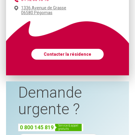
1336 Avenue de Grasse
06580 Pégomas
Contacter la résidence
Demande
urgente ?
service & appel
0 800 145 819
gratuits