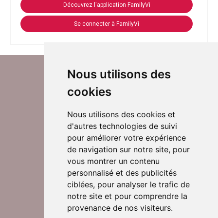
Découvrez l'application FamilyVi
Se connecter à FamilyVi
Nous utilisons des
cookies
Nous utilisons des cookies et
d'autres technologies de suivi
Suivez-nous sur Twitter
pour améliorer votre expérience
de navigation sur notre site, pour
vous montrer un contenu
personnalisé et des publicités
Rejoignez nos équipes
ciblées, pour analyser le trafic de
notre site et pour comprendre la
provenance de nos visiteurs.
Nous contacter