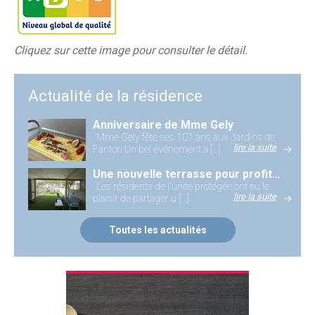
Cliquez sur cette image pour consulter le détail.
Actualité de la résidence
Anniversaire de Mme Gely
Mme Gely fête ses 101 ans aux Jardins de
lire la suite
Fanton Un bel événement a [...]
Une nouvelle terrasse pour profiter des beaux jours
Les résidents de l'unité protégée ont eu le
lire la suite
plaisir de partager u [...]
Toutes les actualités